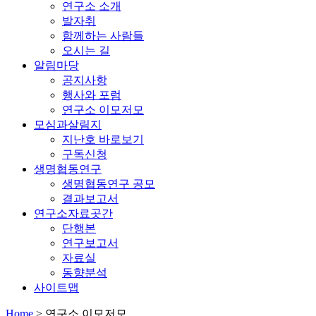
연구소 소개
발자취
함께하는 사람들
오시는 길
알림마당
공지사항
행사와 포럼
연구소 이모저모
모심과살림지
지난호 바로보기
구독신청
생명협동연구
생명협동연구 공모
결과보고서
연구소자료곳간
단행본
연구보고서
자료실
동향분석
사이트맵
Home
>
연구소 이모저모