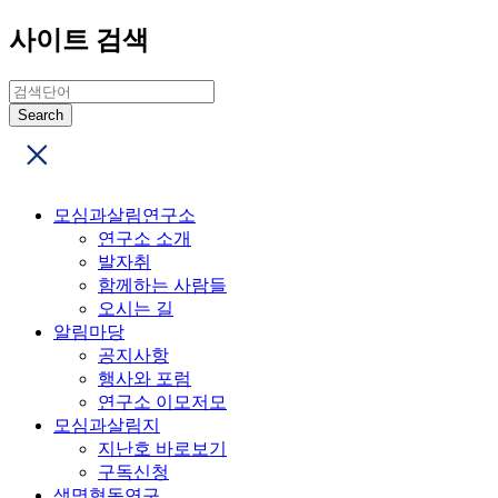
사이트 검색
모심과살림연구소
연구소 소개
발자취
함께하는 사람들
오시는 길
알림마당
공지사항
행사와 포럼
연구소 이모저모
모심과살림지
지난호 바로보기
구독신청
생명협동연구