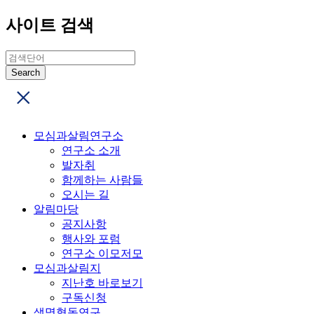
사이트 검색
모심과살림연구소
연구소 소개
발자취
함께하는 사람들
오시는 길
알림마당
공지사항
행사와 포럼
연구소 이모저모
모심과살림지
지난호 바로보기
구독신청
생명협동연구