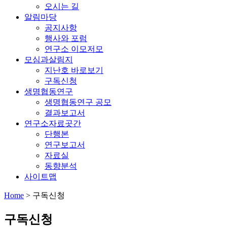
오시는 길
알림마당
공지사항
행사와 포럼
연구소 이모저모
모심과살림지
지난호 바로보기
구독신청
생명협동연구
생명협동연구 공모
결과보고서
연구소자료곳간
단행본
연구보고서
자료실
동향분석
사이트맵
Home
>
구독신청
구독신청