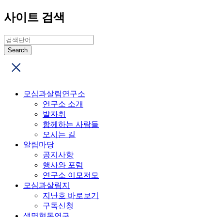
사이트 검색
모심과살림연구소
연구소 소개
발자취
함께하는 사람들
오시는 길
알림마당
공지사항
행사와 포럼
연구소 이모저모
모심과살림지
지난호 바로보기
구독신청
생명협동연구