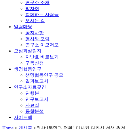
연구소 소개
발자취
함께하는 사람들
오시는 길
알림마당
공지사항
행사와 포럼
연구소 이모저모
모심과살림지
지난호 바로보기
구독신청
생명협동연구
생명협동연구 공모
결과보고서
연구소자료곳간
단행본
연구보고서
자료실
동향분석
사이트맵
Home
>
게시글
>
"나비문명과 전환" 마사키 다카시 선생 초청