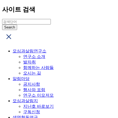
사이트 검색
모심과살림연구소
연구소 소개
발자취
함께하는 사람들
오시는 길
알림마당
공지사항
행사와 포럼
연구소 이모저모
모심과살림지
지난호 바로보기
구독신청
생명협동연구