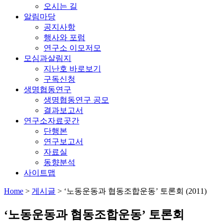
오시는 길
알림마당
공지사항
행사와 포럼
연구소 이모저모
모심과살림지
지난호 바로보기
구독신청
생명협동연구
생명협동연구 공모
결과보고서
연구소자료곳간
단행본
연구보고서
자료실
동향분석
사이트맵
Home
>
게시글
>
‘노동운동과 협동조합운동’ 토론회 (2011)
‘노동운동과 협동조합운동’ 토론회