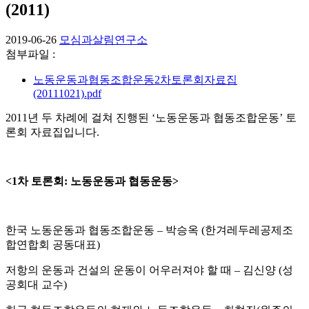
(2011)
2019-06-26
모심과살림연구소
첨부파일 :
노동운동과협동조합운동2차토론회자료집
(20111021).pdf
2011년 두 차례에 걸쳐 진행된 ‘노동운동과 협동조합운동’ 토
론회 자료집입니다.
<1차 토론회: 노동운동과 협동운동>
한국 노동운동과 협동조합운동 –
박승옥 (한겨레두레공제조
합연합회 공동대표)
저항의 운동과 건설의 운동이 어우러져야 할 때 –
김신양 (성
공회대 교수)