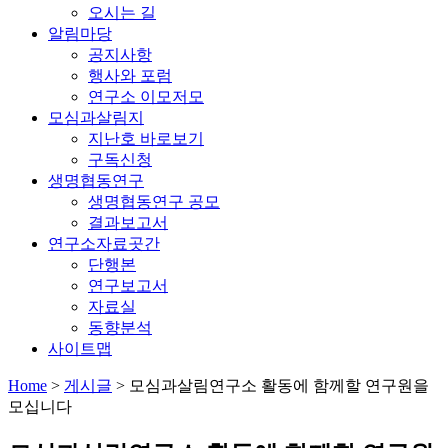
오시는 길
알림마당
공지사항
행사와 포럼
연구소 이모저모
모심과살림지
지난호 바로보기
구독신청
생명협동연구
생명협동연구 공모
결과보고서
연구소자료곳간
단행본
연구보고서
자료실
동향분석
사이트맵
Home
>
게시글
>
모심과살림연구소 활동에 함께할 연구원을
모십니다