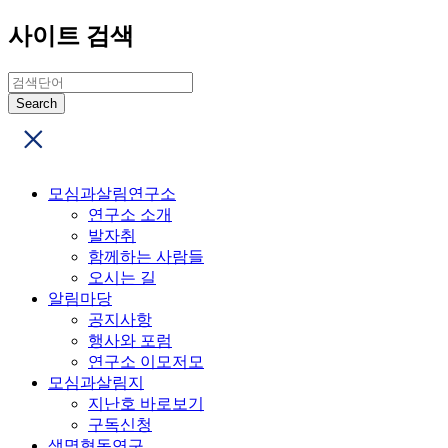
사이트 검색
모심과살림연구소
연구소 소개
발자취
함께하는 사람들
오시는 길
알림마당
공지사항
행사와 포럼
연구소 이모저모
모심과살림지
지난호 바로보기
구독신청
생명협동연구