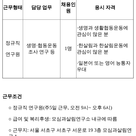
채용인
근무형태
담당 업무
응시 자격
원
·생명과 생활협동운동에
관심이 많은 분
정규직
생명·협동운동
·
한살림과 한살림운동에
1명
조사 연구 등
관심이 많은 분
연구원
·
일본어 또는 영어 능통자
우대
근무조건
○ 정규직 연구원(주5일 근무, 오전 9시~ 오후 6시)
○ 급여 및 복리후생: 모심과살림연구소 내규에 따름
○ 근무지: 서울 서초구 서초구 서운로 19 3층 모심과살림연