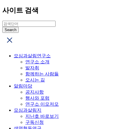
사이트 검색
모심과살림연구소
연구소 소개
발자취
함께하는 사람들
오시는 길
알림마당
공지사항
행사와 포럼
연구소 이모저모
모심과살림지
지난호 바로보기
구독신청
생명협동연구