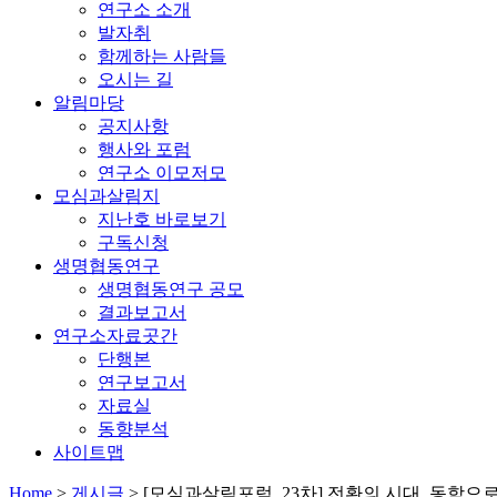
연구소 소개
발자취
함께하는 사람들
오시는 길
알림마당
공지사항
행사와 포럼
연구소 이모저모
모심과살림지
지난호 바로보기
구독신청
생명협동연구
생명협동연구 공모
결과보고서
연구소자료곳간
단행본
연구보고서
자료실
동향분석
사이트맵
Home
>
게시글
>
[모심과살림포럼_23차] 전환의 시대, 동학으로부