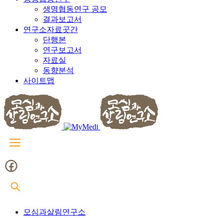
생명협동연구 공모
결과보고서
연구소자료곳간
단행본
연구보고서
자료실
동향분석
사이트맵
모심과살림연구소