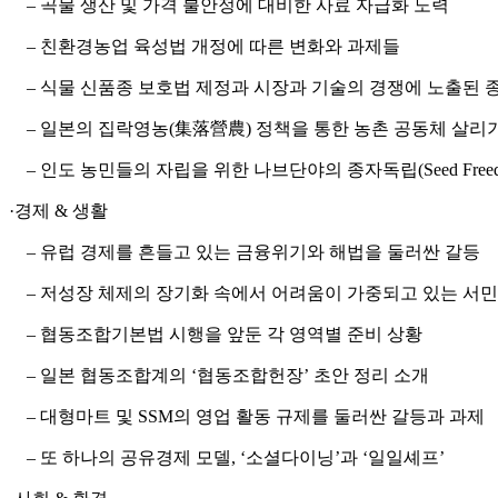
–
곡물 생산 및 가격 불안정에 대비한 사료 자급화 노력
–
친환경농업 육성법 개정에 따른 변화와 과제들
–
식물 신품종 보호법 제정과 시장과 기술의 경쟁에 노출된 
–
일본의 집락영농(集落營農) 정책을 통한 농촌 공동체 살리
–
인도 농민들의 자립을 위한 나브단야의 종자독립(Seed Freed
·경제 & 생활
– 유럽 경제를 흔들고 있는 금융위기와 해법을 둘러싼 갈등
– 저성장 체제의 장기화 속에서 어려움이 가중되고 있는 서
– 협동조합기본법 시행을 앞둔 각 영역별 준비 상황
– 일본 협동조합계의 ‘협동조합헌장’ 초안 정리 소개
– 대형마트 및 SSM의 영업 활동 규제를 둘러싼 갈등과 과제
– 또 하나의 공유경제 모델, ‘소셜다이닝’과 ‘일일셰프’