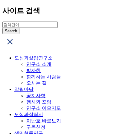
사이트 검색
모심과살림연구소
연구소 소개
발자취
함께하는 사람들
오시는 길
알림마당
공지사항
행사와 포럼
연구소 이모저모
모심과살림지
지난호 바로보기
구독신청
생명협동연구