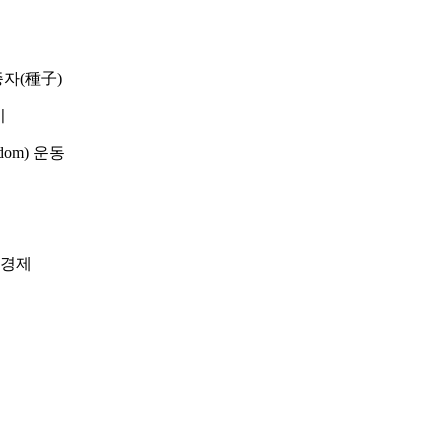
종자(種子)
기
om) 운동
민경제