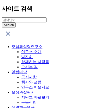
사이트 검색
모심과살림연구소
연구소 소개
발자취
함께하는 사람들
오시는 길
알림마당
공지사항
행사와 포럼
연구소 이모저모
모심과살림지
지난호 바로보기
구독신청
생명협동연구