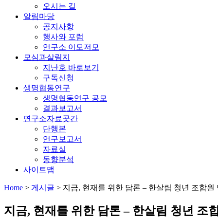
오시는 길
알림마당
공지사항
행사와 포럼
연구소 이모저모
모심과살림지
지난호 바로보기
구독신청
생명협동연구
생명협동연구 공모
결과보고서
연구소자료곳간
단행본
연구보고서
자료실
동향분석
사이트맵
Home
>
게시글
>
지금, 현재를 위한 담론 – 한살림 청년 조합
지금, 현재를 위한 담론 – 한살림 청년 