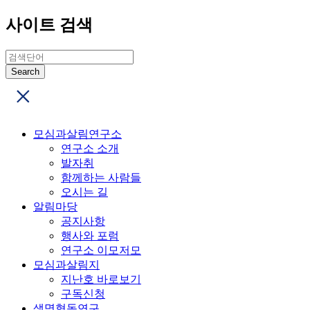
사이트 검색
모심과살림연구소
연구소 소개
발자취
함께하는 사람들
오시는 길
알림마당
공지사항
행사와 포럼
연구소 이모저모
모심과살림지
지난호 바로보기
구독신청
생명협동연구