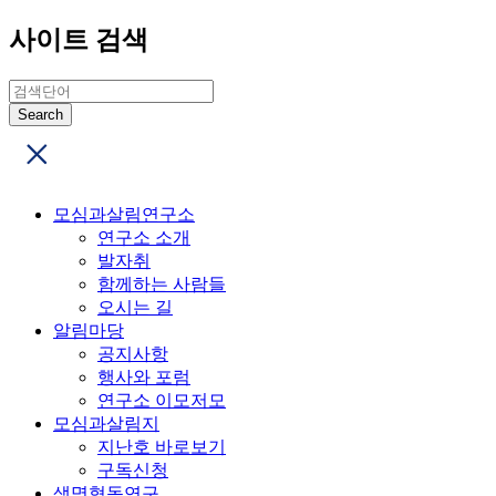
사이트 검색
모심과살림연구소
연구소 소개
발자취
함께하는 사람들
오시는 길
알림마당
공지사항
행사와 포럼
연구소 이모저모
모심과살림지
지난호 바로보기
구독신청
생명협동연구