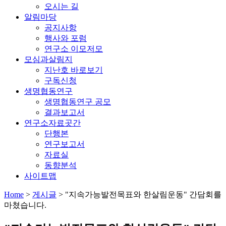
오시는 길
알림마당
공지사항
행사와 포럼
연구소 이모저모
모심과살림지
지난호 바로보기
구독신청
생명협동연구
생명협동연구 공모
결과보고서
연구소자료곳간
단행본
연구보고서
자료실
동향분석
사이트맵
Home
>
게시글
>
"지속가능발전목표와 한살림운동" 간담회를
마쳤습니다.