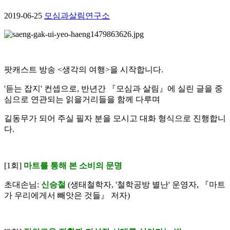
2019-06-25
모심과살림연구소
팟캐스트 방송 <생각의 여행>을 시작합니다.
'듣는 잡지' 컨셉으로, 반년간 『모심과 살림』에 실린 글을 중
심으로 연관되는 읽을거리들을 함께 다루며
길동무가 되어 주실 필자 분을 모시고 대화 형식으로 진행합니
다.
[1회]
마트를 통해 본 소비의 문명
초대손님:
신승철
(생태철학자, '철학공방 별난' 운영자, 『마트
가 우리에게서 빼앗은 것들』 저자)