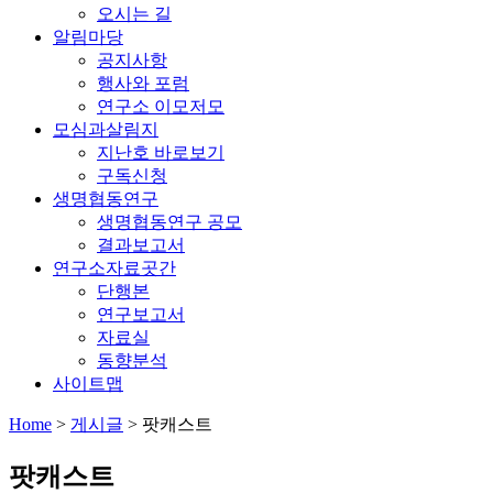
오시는 길
알림마당
공지사항
행사와 포럼
연구소 이모저모
모심과살림지
지난호 바로보기
구독신청
생명협동연구
생명협동연구 공모
결과보고서
연구소자료곳간
단행본
연구보고서
자료실
동향분석
사이트맵
Home
>
게시글
>
팟캐스트
팟캐스트