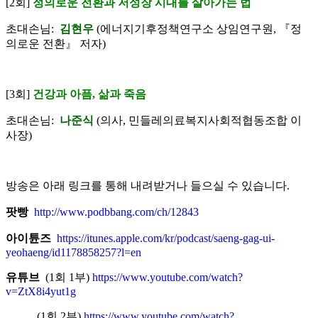
[2회]
정의로운 전환과 저성장 시대를 살아가는 법
초대손님:
김현우
(에너지기후정책연구소 상임연구원, 『정
의로운 전환』 저자)
[3회]
건강과 아픔, 삶과 죽음
초대손님:
나준식
(의사, 민들레의료복지사회적협동조합 이
사장)
방송은 아래 링크를 통해 내려받거나 들으실 수 있습니다.
팟빵
http://www.podbbang.com/ch/12843
아이튠즈
https://itunes.apple.com/kr/podcast/saeng-gag-ui-
yeohaeng/id1178858257?l=en
유튜브
(1회 1부)
https://www.youtube.com/watch?
v=ZtX8i4yut1g
(1회 2부)
https://www.youtube.com/watch?