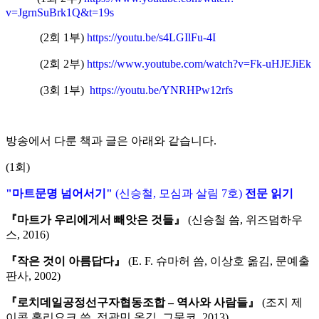
v=JgrnSuBrk1Q&t=19s
(2회 1부)
https://youtu.be/s4LGIlFu-4I
(2회 2부)
https://www.youtube.com/watch?v=Fk-uHJEJiEk
(3회 1부)
https://youtu.be/YNRHPw12rfs
방송에서 다룬 책과 글은 아래와 같습니다.
(1회)
"마트문명 넘어서기"
(신승철, 모심과 살림 7호)
전문 읽기
『마트가 우리에게서 빼앗은 것들』
(신승철 씀, 위즈덤하우
스, 2016)
『작은 것이 아름답다』
(E. F. 슈마허 씀, 이상호 옮김, 문예출
판사, 2002)
『로치데일공정선구자협동조합 – 역사와 사람들』
(조지 제
이콥 홀리요크 씀, 정광민 옮김, 그물코, 2013)