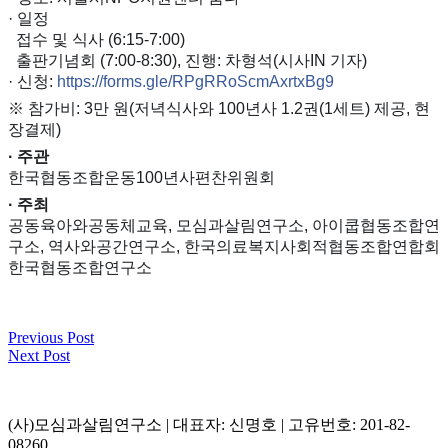
· 일정
접수 및 식사 (6:15-7:00)
출판기념회 (7:00-8:30), 진행: 차형석(시사IN 기자)
· 신청:
https://forms.gle/RPgRRoScmAxrtxBg9
※ 참가비: 3만 원(저녁식사와 100년사 1.2권(1세트) 제공, 현
장결제)
· 주관
한국협동조합운동100년사편찬위원회
· 주최
공동육아와공동체교육, 모심과살림연구소, 아이쿱협동조합연
구소, 역사와공간연구소,
한국의료복지사회적협동조합연합회
한국협동조합연구소
Previous Post
Next Post
(사)모심과살림연구소 | 대표자: 신명호 | 고유번호: 201-82-
08260