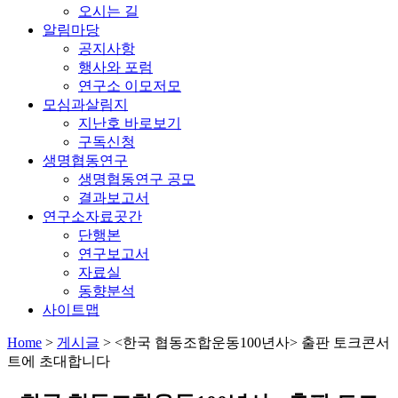
오시는 길
알림마당
공지사항
행사와 포럼
연구소 이모저모
모심과살림지
지난호 바로보기
구독신청
생명협동연구
생명협동연구 공모
결과보고서
연구소자료곳간
단행본
연구보고서
자료실
동향분석
사이트맵
Home
>
게시글
>
<한국 협동조합운동100년사> 출판 토크콘서
트에 초대합니다