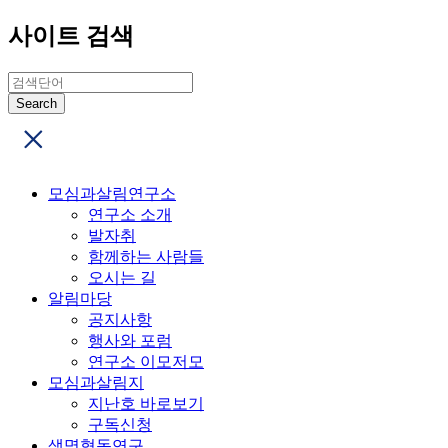
사이트 검색
모심과살림연구소
연구소 소개
발자취
함께하는 사람들
오시는 길
알림마당
공지사항
행사와 포럼
연구소 이모저모
모심과살림지
지난호 바로보기
구독신청
생명협동연구