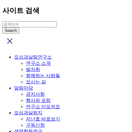
사이트 검색
모심과살림연구소
연구소 소개
발자취
함께하는 사람들
오시는 길
알림마당
공지사항
행사와 포럼
연구소 이모저모
모심과살림지
지난호 바로보기
구독신청
생명협동연구