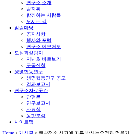
연구소 소개
발자취
함께하는 사람들
오시는 길
알림마당
공지사항
행사와 포럼
연구소 이모저모
모심과살림지
지난호 바로보기
구독신청
생명협동연구
생명협동연구 공모
결과보고서
연구소자료곳간
단행본
연구보고서
자료실
동향분석
사이트맵
Home
>
게시글
>
핵발전소 사고에 따른 방사능오염과 먹을거