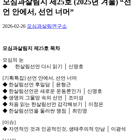
모심과살림지 제25호 (2025년 겨울) “선
언 안에서, 선언 너머”
2026-02-26
모심과살림연구소
모심과살림지 제25호 목차
모심의 눈
◆ 한살림선언 다시 읽기 │ 신명호
[기획특집] 선언 안에서, 선언 너머
◆ 한살림선언 후일담 │ 윤형근
◆ 한살림선언은 새로운 운동론인가 │ 신명호
◆ 생명의 그물망 속의 선언 │ 조미성
◆ 처음 읽는 한살림선언 감각해보기 │ 이정은
◆ 한살림선언을 둘러싼 쟁점 │ 최민영
[이슈]
◆ 자연적인 것과 인공적인것, 생태주의적 만남 │ 이광석