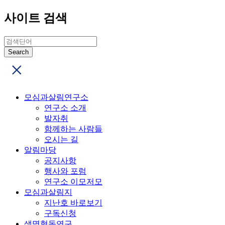
사이트 검색
모심과살림연구소
연구소 소개
발자취
함께하는 사람들
오시는 길
알림마당
공지사항
행사와 포럼
연구소 이모저모
모심과살림지
지난호 바로보기
구독신청
생명협동연구