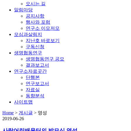
오시는 길
알림마당
공지사항
행사와 포럼
연구소 이모저모
모심과살림지
지난호 바로보기
구독신청
생명협동연구
생명협동연구 공모
결과보고서
연구소자료곳간
단행본
연구보고서
자료실
동향분석
사이트맵
Home
>
게시글
>
영성
2019-06-26
사랑어린배움터의 밥모심 영성