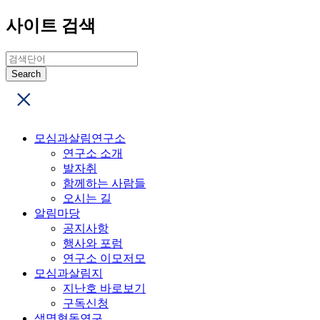
사이트 검색
모심과살림연구소
연구소 소개
발자취
함께하는 사람들
오시는 길
알림마당
공지사항
행사와 포럼
연구소 이모저모
모심과살림지
지난호 바로보기
구독신청
생명협동연구